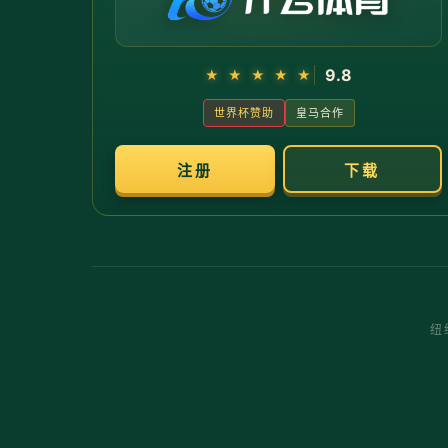
前言 从“倒数第一”的阴霾到三连胜的光亮，只隔着一
的掌控力。本文以这段起伏为切口，讨论球队如何在
主题：从关键球到体系重启