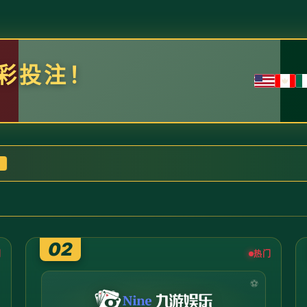
首页
！倒数第一13连败后豪取3连胜千胜教
2026-07-05
头用事实证明实力